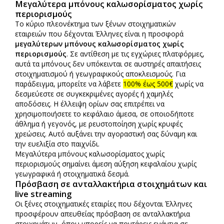
Μεγαλύτερα μπόνους καλωσορίσματος χωρίς
περιορισμούς
Το κύριο πλεονέκτημα των ξένων στοιχηματικών
εταιρειών που δέχονται Έλληνες είναι η προσφορά
μεγαλύτερων μπόνους καλωσορίσματος χωρίς
περιορισμούς
. Σε αντίθεση με τις εγχώριες πλατφόρμες,
αυτά τα μπόνους δεν υπόκεινται σε αυστηρές απαιτήσεις
στοιχηματισμού ή γεωγραφικούς αποκλεισμούς. Για
παράδειγμα, μπορείτε να λάβετε
100% έως 500€
χωρίς να
δεσμεύεστε σε συγκεκριμένες αγορές ή χαμηλές
αποδόσεις. Η έλλειψη ορίων σας επιτρέπει να
χρησιμοποιήσετε το κεφάλαιο άμεσα, σε οποιοδήποτε
άθλημα ή γεγονός, με ρευστοποίηση χωρίς κρυφές
χρεώσεις. Αυτό αυξάνει την αγοραστική σας δύναμη και
την ευελιξία στο παιχνίδι.
Μεγαλύτερα μπόνους καλωσορίσματος χωρίς
περιορισμούς σημαίνει άμεση αύξηση κεφαλαίου χωρίς
γεωγραφικά ή στοιχηματικά δεσμά.
Πρόσβαση σε ανταλλακτήρια στοιχημάτων και
live streaming
Οι ξένες στοιχηματικές εταιρίες που δέχονται Έλληνες
προσφέρουν απευθείας πρόσβαση σε ανταλλακτήρια
στοιχημάτων, όπου μπορείς να ποντάρεις ενάντια σε