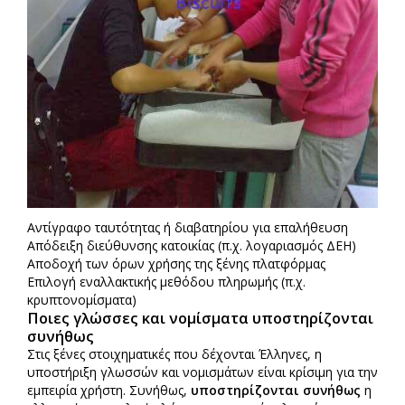
Αντίγραφο ταυτότητας ή διαβατηρίου για επαλήθευση
Απόδειξη διεύθυνσης κατοικίας (π.χ. λογαριασμός ΔΕΗ)
Αποδοχή των όρων χρήσης της ξένης πλατφόρμας
Επιλογή εναλλακτικής μεθόδου πληρωμής (π.χ.
κρυπτονομίσματα)
Ποιες γλώσσες και νομίσματα υποστηρίζονται
συνήθως
Στις ξένες στοιχηματικές που δέχονται Έλληνες, η
υποστήριξη γλωσσών και νομισμάτων είναι κρίσιμη για την
εμπειρία χρήστη. Συνήθως,
υποστηρίζονται συνήθως
η