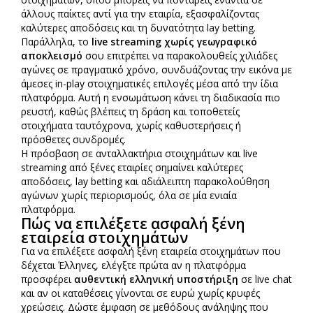
άλλους παίκτες αντί για την εταιρία, εξασφαλίζοντας
καλύτερες αποδόσεις και τη δυνατότητα lay betting.
Παράλληλα, το
live streaming χωρίς γεωγραφικό
αποκλεισμό
σου επιτρέπει να παρακολουθείς χιλιάδες
αγώνες σε πραγματικό χρόνο, συνδυάζοντας την εικόνα με
άμεσες in-play στοιχηματικές επιλογές μέσα από την ίδια
πλατφόρμα. Αυτή η ενσωμάτωση κάνει τη διαδικασία πιο
ρευστή, καθώς βλέπεις τη δράση και τοποθετείς
στοιχήματα ταυτόχρονα, χωρίς καθυστερήσεις ή
πρόσθετες συνδρομές.
Η πρόσβαση σε ανταλλακτήρια στοιχημάτων και live
streaming από ξένες εταιρίες σημαίνει καλύτερες
αποδόσεις, lay betting και αδιάλειπτη παρακολούθηση
αγώνων χωρίς περιορισμούς, όλα σε μία ενιαία
πλατφόρμα.
Πώς να επιλέξετε ασφαλή ξένη
εταιρεία στοιχημάτων
Για να επιλέξετε ασφαλή ξένη εταιρεία στοιχημάτων που
δέχεται Έλληνες, ελέγξτε πρώτα αν η πλατφόρμα
προσφέρει
αυθεντική ελληνική υποστήριξη
σε live chat
και αν οι καταθέσεις γίνονται σε ευρώ χωρίς κρυφές
χρεώσεις. Δώστε έμφαση σε μεθόδους ανάληψης που