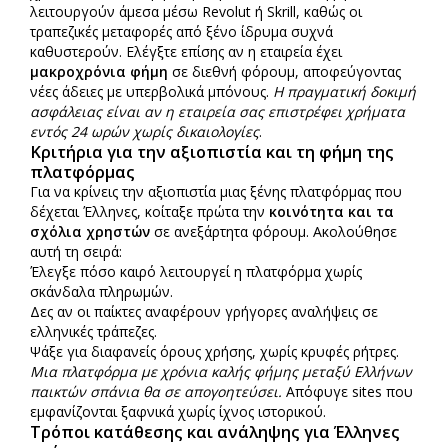
λειτουργούν άμεσα μέσω Revolut ή Skrill, καθώς οι
τραπεζικές μεταφορές από ξένο ίδρυμα συχνά
καθυστερούν. Ελέγξτε επίσης αν η εταιρεία έχει
μακροχρόνια φήμη
σε διεθνή φόρουμ, αποφεύγοντας
νέες άδειες με υπερβολικά μπόνους.
Η πραγματική δοκιμή
ασφάλειας είναι αν η εταιρεία σας επιστρέφει χρήματα
εντός 24 ωρών χωρίς δικαιολογίες
.
Κριτήρια για την αξιοπιστία και τη φήμη της
πλατφόρμας
Για να κρίνεις την αξιοπιστία μιας ξένης πλατφόρμας που
δέχεται Έλληνες, κοίταξε πρώτα την
κοινότητα και τα
σχόλια χρηστών
σε ανεξάρτητα φόρουμ. Ακολούθησε
αυτή τη σειρά:
Έλεγξε πόσο καιρό λειτουργεί η πλατφόρμα χωρίς
σκάνδαλα πληρωμών.
Δες αν οι παίκτες αναφέρουν γρήγορες αναλήψεις σε
ελληνικές τράπεζες.
Ψάξε για διαφανείς όρους χρήσης, χωρίς κρυφές ρήτρες.
Μια πλατφόρμα με χρόνια καλής φήμης μεταξύ Ελλήνων
παικτών σπάνια θα σε απογοητεύσει.
Απόφυγε sites που
εμφανίζονται ξαφνικά χωρίς ίχνος ιστορικού.
Τρόποι κατάθεσης και ανάληψης για Έλληνες