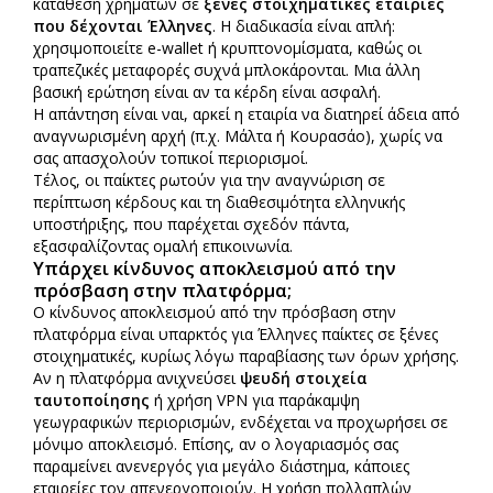
κατάθεση χρημάτων σε
ξένες στοιχηματικές εταιρίες
που δέχονται Έλληνες
. Η διαδικασία είναι απλή:
χρησιμοποιείτε e-wallet ή κρυπτονομίσματα, καθώς οι
τραπεζικές μεταφορές συχνά μπλοκάρονται. Μια άλλη
βασική ερώτηση είναι αν τα κέρδη είναι ασφαλή.
Η απάντηση είναι ναι, αρκεί η εταιρία να διατηρεί άδεια από
αναγνωρισμένη αρχή (π.χ. Μάλτα ή Κουρασάο), χωρίς να
σας απασχολούν τοπικοί περιορισμοί.
Τέλος, οι παίκτες ρωτούν για την αναγνώριση σε
περίπτωση κέρδους και τη διαθεσιμότητα ελληνικής
υποστήριξης, που παρέχεται σχεδόν πάντα,
εξασφαλίζοντας ομαλή επικοινωνία.
Υπάρχει κίνδυνος αποκλεισμού από την
πρόσβαση στην πλατφόρμα;
Ο κίνδυνος αποκλεισμού από την πρόσβαση στην
πλατφόρμα είναι υπαρκτός για Έλληνες παίκτες σε ξένες
στοιχηματικές, κυρίως λόγω παραβίασης των όρων χρήσης.
Αν η πλατφόρμα ανιχνεύσει
ψευδή στοιχεία
ταυτοποίησης
ή χρήση VPN για παράκαμψη
γεωγραφικών περιορισμών, ενδέχεται να προχωρήσει σε
μόνιμο αποκλεισμό. Επίσης, αν ο λογαριασμός σας
παραμείνει ανενεργός για μεγάλο διάστημα, κάποιες
εταιρείες τον απενεργοποιούν. Η χρήση πολλαπλών