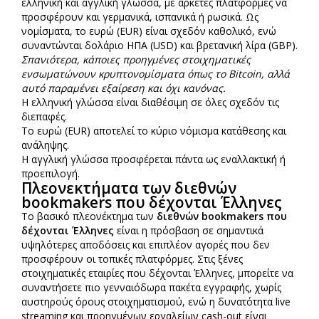
ελληνική και αγγλική γλώσσα, με αρκετές πλατφόρμες να
προσφέρουν και γερμανικά, ισπανικά ή ρωσικά. Ως
νομίσματα, το ευρώ (EUR) είναι σχεδόν καθολικό, ενώ
συναντώνται δολάριο ΗΠΑ (USD) και βρετανική λίρα (GBP).
Σπανιότερα, κάποιες προηγμένες στοιχηματικές
ενσωματώνουν κρυπτονομίσματα όπως το Bitcoin, αλλά
αυτό παραμένει εξαίρεση και όχι κανόνας.
Η ελληνική γλώσσα είναι διαθέσιμη σε όλες σχεδόν τις
διεπαφές.
Το ευρώ (EUR) αποτελεί το κύριο νόμισμα κατάθεσης και
ανάληψης.
Η αγγλική γλώσσα προσφέρεται πάντα ως εναλλακτική ή
προεπιλογή.
Πλεονεκτήματα των διεθνών
bookmakers που δέχονται Έλληνες
Το βασικό πλεονέκτημα των
διεθνών bookmakers που
δέχονται Έλληνες
είναι η πρόσβαση σε σημαντικά
υψηλότερες αποδόσεις και επιπλέον αγορές που δεν
προσφέρουν οι τοπικές πλατφόρμες. Στις ξένες
στοιχηματικές εταιρίες που δέχονται Έλληνες, μπορείτε να
συναντήσετε πιο γενναιόδωρα πακέτα εγγραφής, χωρίς
αυστηρούς όρους στοιχηματισμού, ενώ η δυνατότητα live
streaming και προηγμένων εργαλείων cash-out είναι