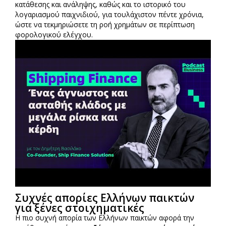
κατάθεσης και ανάληψης, καθώς και το ιστορικό του
λογαριασμού παιχνιδιού, για τουλάχιστον πέντε χρόνια,
ώστε να τεκμηριώσετε τη ροή χρημάτων σε περίπτωση
φορολογικού ελέγχου.
Συχνές απορίες Ελλήνων παικτών
για ξένες στοιχηματικές
Η πιο συχνή απορία των Ελλήνων παικτών αφορά την