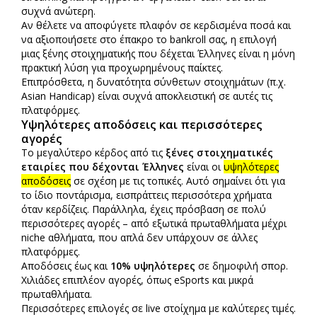
συχνά ανώτερη.
Αν θέλετε να αποφύγετε πλαφόν σε κερδισμένα ποσά και
να αξιοποιήσετε στο έπακρο το bankroll σας, η επιλογή
μιας ξένης στοιχηματικής που δέχεται Έλληνες είναι η μόνη
πρακτική λύση για προχωρημένους παίκτες.
Επιπρόσθετα, η δυνατότητα σύνθετων στοιχημάτων (π.χ.
Asian Handicap) είναι συχνά αποκλειστική σε αυτές τις
πλατφόρμες.
Υψηλότερες αποδόσεις και περισσότερες
αγορές
Το μεγαλύτερο κέρδος από τις
ξένες στοιχηματικές
εταιρίες που δέχονται Έλληνες
είναι οι
υψηλότερες
αποδόσεις
σε σχέση με τις τοπικές. Αυτό σημαίνει ότι για
το ίδιο ποντάρισμα, εισπράττεις περισσότερα χρήματα
όταν κερδίζεις. Παράλληλα, έχεις πρόσβαση σε πολύ
περισσότερες αγορές – από εξωτικά πρωταθλήματα μέχρι
niche αθλήματα, που απλά δεν υπάρχουν σε άλλες
πλατφόρμες.
Αποδόσεις έως και
10% υψηλότερες
σε δημοφιλή σπορ.
Χιλιάδες επιπλέον αγορές, όπως eSports και μικρά
πρωταθλήματα.
Περισσότερες επιλογές σε live στοίχημα με καλύτερες τιμές.