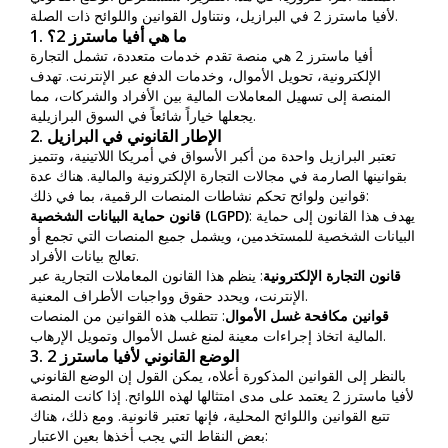
لأفيا ماسترز 2 في البرازيل، ونتناول القوانين واللوائح ذات الصلة.
1. ما هي أفيا ماسترز 2؟
أفيا ماسترز 2 هي منصة تقدم خدمات متعددة، تشمل التجارة
الإلكترونية، تحويل الأموال، وخدمات الدفع عبر الإنترنت. تهدف
المنصة إلى تسهيل المعاملات المالية بين الأفراد والشركات، مما
يجعلها خياراً شائعاً في السوق البرازيلية.
2. الإطار القانوني في البرازيل
تعتبر البرازيل واحدة من أكبر الأسواق في أمريكا اللاتينية، وتتميز
بقوانينها الصارمة في مجالات التجارة الإلكترونية والمالية. هناك عدة
قوانين ولوائح تحكم نشاطات المنصات الرقمية، بما في ذلك:
: يهدف هذا القانون إلى حماية
قانون حماية البيانات الشخصية (LGPD)
البيانات الشخصية للمستخدمين، ويشمل جميع المنصات التي تجمع أو
تعالج بيانات الأفراد.
قانون التجارة الإلكترونية
: ينظم هذا القانون المعاملات التجارية عبر
الإنترنت، ويحدد حقوق وواجبات الأطراف المعنية.
قوانين مكافحة غسل الأموال
: تتطلب هذه القوانين من المنصات
المالية اتخاذ إجراءات معينة لمنع غسل الأموال وتمويل الإرهاب.
3. الوضع القانوني لأفيا ماسترز 2
بالنظر إلى القوانين المذكورة أعلاه، يمكن القول إن الوضع القانوني
لأفيا ماسترز 2 يعتمد على مدى امتثالها لهذه اللوائح. إذا كانت المنصة
تتبع القوانين واللوائح المحلية، فإنها تعتبر قانونية. ومع ذلك، هناك
بعض النقاط التي يجب أخذها بعين الاعتبار: