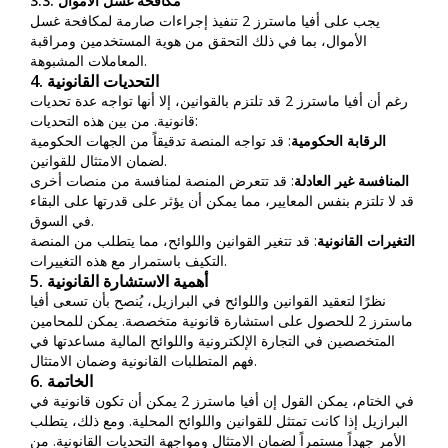
3.3. مكافحة غسل الأموال
يجب على أفيا ماسترز 2 تنفيذ إجراءات صارمة لمكافحة غسل
الأموال، بما في ذلك التحقق من هوية المستخدمين ومراقبة
المعاملات المشبوهة.
4. التحديات القانونية
رغم أن أفيا ماسترز 2 قد تلتزم بالقوانين، إلا أنها تواجه عدة تحديات
قانونية. من بين هذه التحديات:
الرقابة الحكومية
: قد تواجه المنصة تدقيقاً من الجهات الحكومية
لضمان الامتثال للقوانين.
المنافسة غير العادلة
: قد تتعرض المنصة لمنافسة من منصات أخرى
قد لا تلتزم بنفس المعايير، مما يمكن أن يؤثر على قدرتها على البقاء
في السوق.
التغيرات القانونية
: قد تتغير القوانين واللوائح، مما يتطلب من المنصة
التكيف باستمرار مع هذه التغييرات.
5. أهمية الاستشارة القانونية
نظرًا لتعقيد القوانين واللوائح في البرازيل، يُنصح بأن تسعى أفيا
ماسترز 2 للحصول على استشارة قانونية متخصصة. يمكن للمحامين
المتخصصين في التجارة الإلكترونية واللوائح المالية مساعدتها في
فهم المتطلبات القانونية وضمان الامتثال.
6. الخاتمة
في الختام، يمكن القول إن أفيا ماسترز 2 يمكن أن تكون قانونية في
البرازيل إذا كانت تمتثل للقوانين واللوائح المحلية. ومع ذلك، يتطلب
الأمر جهداً مستمراً لضمان الامتثال ومواجهة التحديات القانونية. من