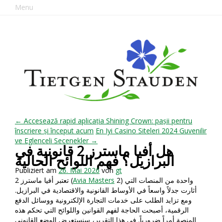
Menu
← Accesează rapid aplicația Shining Crown: pașii pentru
înscriere și început acum
En Iyi Casino Siteleri 2024 Guvenilir
ve Eglenceli Secenekler →
هل أفيا ماسترز 2 قانونية في
البرازيل؟ فهم اللوائح الحالية
Publiziert am
26. Mai 2026
von
gt
2) واحدة من المنصات التي
Avia Masters
تعتبر أفيا ماسترز 2 (
أثارت جدلاً واسعاً في الأوساط القانونية والاقتصادية في البرازيل.
ومع تزايد الطلب على خدمات التجارة الإلكترونية ووسائل الدفع
الرقمية، أصبحت الحاجة لفهم القوانين واللوائح التي تحكم هذه
المنصة أمراً ضرورياً. في هذا التقرير، سنستعرض الوضع القانوني