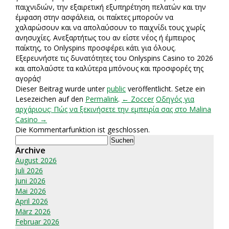
παιχνιδιών, την εξαιρετική εξυπηρέτηση πελατών και την
έμφαση στην ασφάλεια, οι παίκτες μπορούν να
χαλαρώσουν και να απολαύσουν το παιχνίδι τους χωρίς
ανησυχίες. Ανεξαρτήτως του αν είστε νέος ή έμπειρος
παίκτης, το Onlyspins προσφέρει κάτι για όλους.
Εξερευνήστε τις δυνατότητες του Onlyspins Casino το 2026
και απολαύστε τα καλύτερα μπόνους και προσφορές της
αγοράς!
Dieser Beitrag wurde unter
public
veröffentlicht. Setze ein
Lesezeichen auf den
Permalink
.
← Zoccer
Οδηγός για
αρχάριους: Πώς να ξεκινήσετε την εμπειρία σας στο Malina
Casino →
Die Kommentarfunktion ist geschlossen.
Suchen
nach:
Archive
August 2026
Juli 2026
Juni 2026
Mai 2026
April 2026
März 2026
Februar 2026